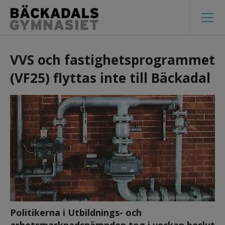
VVS och fastighetsprogrammet 
(VF25) flyttas inte till Bäckadal
Politikerna i Utbildnings- och 
arbetsmarknadsnämnden tog i veckan beslut 