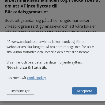
om att VF inte flyttas till 
Bäckadalsgymnasiet.
Beslutet grundar sig på att fler ungdomar söker 
yrkesprogram i sitt gymnasieval och att våra lokaler 
på Bäckadal i och med detta inte har utrymme för en 
större VVS-utbildning. 
På www.backadal.se används kakor (cookies) för att
webbplatsen ska fungera så bra som möjligt och för att vi
För er som är intresserade av att söka VVS- och 
ska kunna förbättra och utveckla den efter dina behov.
fastighetsprogrammet (VF25, IMVVFG och IMYVF) så 
kommer det även fortsättningsvis erbjudas på Erik 
Vi samlar och bearbetar din data i följande syften:
Dahlbergsgymnasiet.
Nödvändiga & Statistik
.
Läs mer i vår
cookiepolicy
Dela
Inställningar
Acceptera