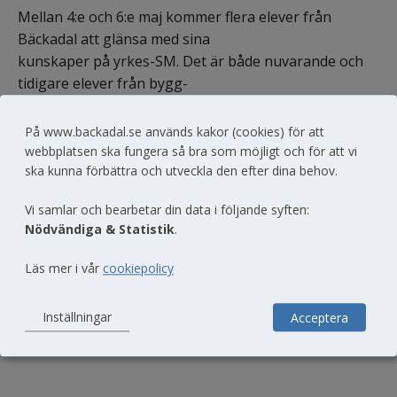
Mellan 4:e och 6:e maj kommer flera elever från 
Bäckadal att glänsa med sina 
kunskaper på yrkes-SM. Det är både nuvarande och 
tidigare elever från bygg- 
och anläggningsprogrammet, el- och 
energiprogrammet och fordons- och 
På www.backadal.se används kakor (cookies) för att
transportprogrammet. Vi är såå glada och skickar 
webbplatsen ska fungera så bra som möjligt och för att vi
med massor av kämparglöd 
ska kunna förbättra och utveckla den efter dina behov.
och stolthet till Stockholm!
Vi samlar och bearbetar din data i följande syften:
Nödvändiga & Statistik
.
Läs mer i vår
cookiepolicy
Dela
Inställningar
Acceptera