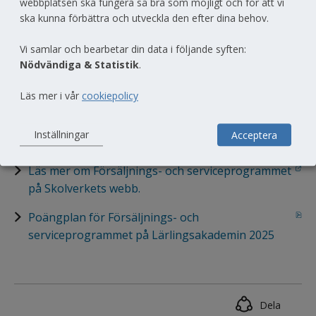
webbplatsen ska fungera så bra som möjligt och för att vi
Efter examen ska du ha den kunskap som behövs för 
ska kunna förbättra och utveckla den efter dina behov.
att arbeta med försäljning och service inom 
handelsbranschen, till exempel butiksäljare, 
Vi samlar och bearbetar din data i följande syften:
inköpsassistent eller kundservicemedarbetare.
Nödvändiga & Statistik
.
För att söka till detta program, anger du följande kod 
Läs mer i vår
cookiepolicy
vid ansökan:
FSFS00L
Inställningar
Acceptera
Länk till annan webbplats.
Läs mer om Försäljnings- och serviceprogrammet 
på Skolverkets webb.
pdf, 741.1 kB, öppnas i nytt fönster.
Poängplan för Försäljnings- och 
serviceprogrammet på Lärlingsakademin 2025
Dela