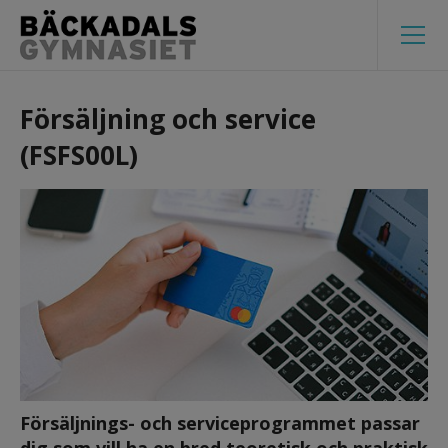
Försäljning och service 
(FSFS00L)
Försäljnings- och serviceprogrammet passar 
dig som vill ha en bred teoretisk och praktisk 