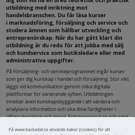
utbildning med inriktning mot 
handelsbranschen. Du får läsa kurser 
i marknadsföring, försäljning och service och 
studera ämnen som hållbar utveckling och 
entreprenörskap. När du har gått klart din 
utbildning är du redo för att jobba med sälj 
och kundservice som butiksledare eller med 
administrativa uppgifter.
På Försäljning- och serviceprogrammet ingår kurser 
som ger dig kunskap i handel och försäljning. Stor vikt 
läggs vid kommunikation genom olika digitala 
plattformar för varierande syften. Utbildningen 
innebär även kunskapsbyggande i att värdera och 
analysera information och öka dina färdigheter i 
affärsutveckling och inköp. Entreprenörskap och eget 
företagande är också givna kurser i utbildningen.
På www.backadal.se används kakor (cookies) för att