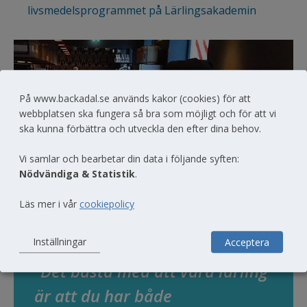
livsmedelsprogrammet på Lärlingsakademin
På www.backadal.se används kakor (cookies) för att
webbplatsen ska fungera så bra som möjligt och för att vi
ska kunna förbättra och utveckla den efter dina behov.
Vi samlar och bearbetar din data i följande syften:
Nödvändiga & Statistik
.
Läs mer i vår
cookiepolicy
Inställningar
Acceptera
”Det bästa med att vara lärling 
är att du har både 